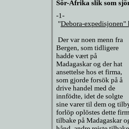
Sör-Afrika slik som sj
-1-
"
Debora-expedisjonen" 
Der var noen menn fra
Bergen, som tidligere
hadde vært på
Madagaskar og der hat
ansettelse hos et firma,
som gjorde forsök på å
drive handel med de
innfödte, idet de solgte
sine varer til dem og tilb
forlöp oplöstes dette fi
tilbake på Madagaskar o
hånd, andre reiste tilbake