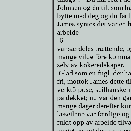
Johnsen og én til, som ha
bytte med deg og du får 
James syntes det var en he
arbeide
-6-
var særdeles trættende, o
mange vilde före kommand
selv av kokeredskaper.
Glad som en fugl, der ha
fri, mottok James dette til
verktöipose, seilhansken
på dekket; nu var den gam
mange dager derefter ku
læseilene var færdige og
fuldt opp av arbeide tilv
meget av, og der var me