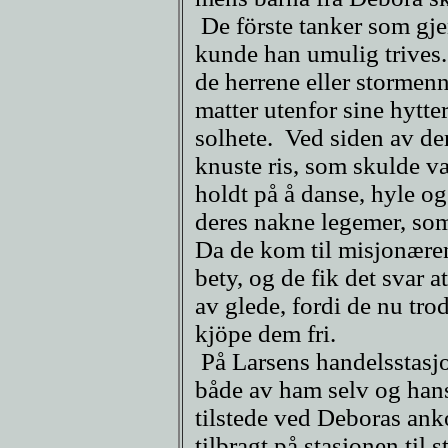
De förste tanker som gj
kunde han umulig trives
de herrene eller stormen
matter utenfor sine hytt
solhete. Ved siden av dem
knuste ris, som skulde væ
holdt på å danse, hyle og
deres nakne legemer, so
Da de kom til misjonæren
bety, og de fik det svar a
av glede, fordi de nu tro
kjöpe dem fri.
På Larsens handelsstasjo
både av ham selv og hans
tilstede ved Deboras ank
tilbragt på stasjonen til s