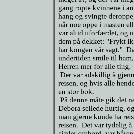
gang ropte kvinnene i ang
hang og svingte deroppe; 
når noe oppe i masten el
var altid uforfærdet, og 
dem på dekket: "Frykt ikk
har kongen vår sagt." Da
undertiden smile til ham,
Herren mer for alle ting.
Der var adskillig å gjen
reisen, og hvis alle hende
en stor bok.
På denne måte gik det n
Debora seilede hurtig, og 
man gjerne kunde ha reist
reisen. Det var tydelig 
sjæler ombord, var båren