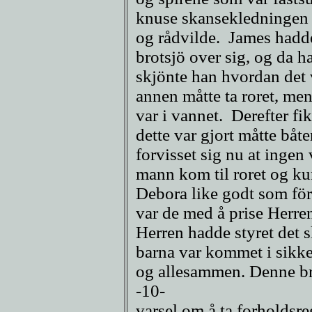
knuse skansekledningen o
og rådvilde. James hadde
brotsjö over sig, og da h
skjönte han hvordan det v
annen måtte ta roret, me
var i vannet. Derefter f
dette var gjort måtte båt
forvisset sig nu at inge
mann kom til roret og ku
Debora like godt som för
var de med å prise Herren 
Herren hadde styret det sl
barna var kommet i sikker
og allesammen. Denne br
-10-
varsel om å ta forholdsre