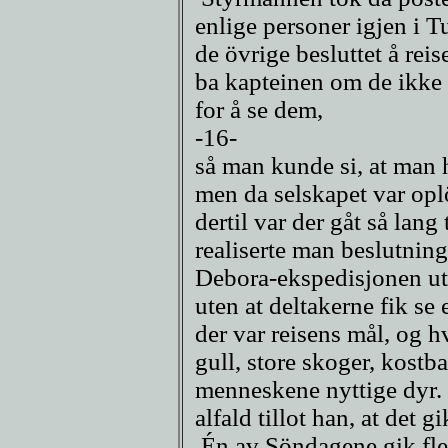
enlige personer igjen i T
de övrige besluttet å reis
ba kapteinen om de ikke 
for å se dem,
-16-
så man kunde si, at man 
men da selskapet var opl
dertil var der gåt så lang
realiserte man beslutning
Debora-ekspedisjonen ute
uten at deltakerne fik se
der var reisens mål, og h
gull, store skoger, kost
menneskene nyttige dyr. D
alfald tillot han, at det gi
Én av Söndagene gik flere