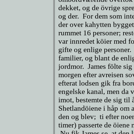
dekket, og de övrige spre
og der. For dem som inte
der over kahytten bygget 
rummet 16 personer; reste
var innredet köier med f
gifte og enlige personer
familier, og blant de enl
jordmor. James fölte sig
morgen efter avreisen sov
efterat lodsen gik fra bo
engelske kanal, men da 
imot, bestemte de sig ti
Shetlandöiene i håp om a
den og blev; ti efter noe
timer) passerte de öiene 
Nu fik James se, at den li