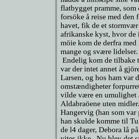
flatbygget pramme, som d
forsöke å reise med den 
havet, fik de et stormvær
afrikanske kyst, hvor de 
möie kom de derfra med li
mange og svære lidelser.
Endelig kom de tilbake t
var der intet annet å gjör
Larsen, og hos ham var de
omstændigheter forpurret 
vilde være en umulighet
Aldabraöene uten midler.
Hangervig (han som var p
han skulde komme til Tu
de l4 dager, Debora lå p
vites ikke. Nu blev det