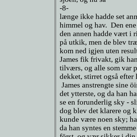
-8-
længe ikke hadde set ann
himmel og hav. Den ene 
den annen hadde vært i r
på utkik, men de blev træ
kom ned igjen uten resul
James fik frivakt, gik ha
tilværs, og alle som var 
dekket, stirret også efter 
James anstrengte sine öin
det ytterste, og da han ha
se en forunderlig sky - sli
dog blev det klarere og k
kunde være noen sky; ha
da han syntes en stemme 
först, og vær sikker i din