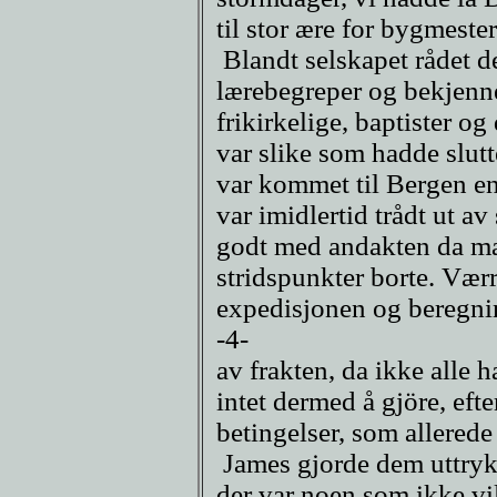
til stor ære for bygmeste
Blandt selskapet rådet de
lærebegreper og bekjenne
frikirkelige, baptister 
var slike som hadde slutte
var kommet til Bergen en
var imidlertid trådt ut av
godt med andakten da ma
stridspunkter borte. Vær
expedisjonen og beregn
-4-
av frakten, da ikke alle 
intet dermed å gjöre, eft
betingelser, som allerede
James gjorde dem uttryk
der var noen som ikke vi