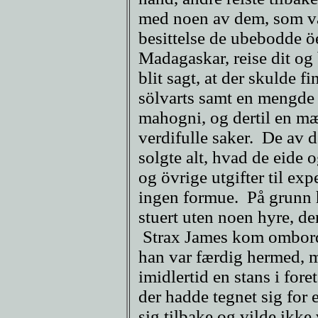
med noen av dem, som var 
besittelse de ubebodde öe
Madagaskar, reise dit og 
blit sagt, at der skulde f
sölvarts samt en mengde
mahogni, og dertil en m
verdifulle saker. De av 
solgte alt, hvad de eide o
og övrige utgifter til e
ingen formue. På grunn
stuert uten noen hyre, den
Strax James kom ombord,
han var færdig hermed, m
imidlertid en stans i fore
der hadde tegnet sig for 
sig tilbake og vilde ikk