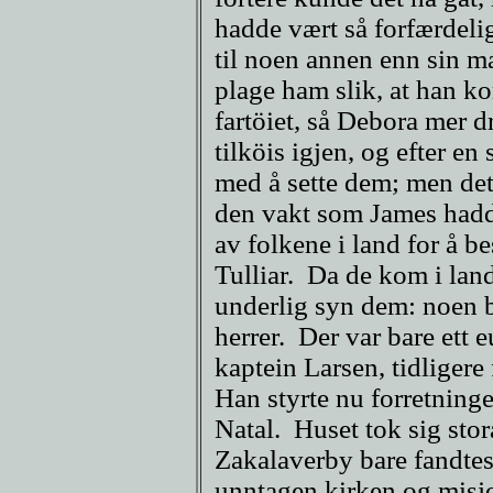
hadde vært så forfærdelig
til noen annen enn sin 
plage ham slik, at han ko
fartöiet, så Debora mer d
tilköis igjen, og efter en
med å sette dem; men dett
den vakt som James hadde
av folkene i land for å b
Tulliar. Da de kom i lan
underlig syn dem: noen b
herrer. Der var bare ett 
kaptein Larsen, tidligere
Han styrte nu forretningen
Natal. Huset tok sig stora
Zakalaverby bare fandtes
unntagen kirken og misj