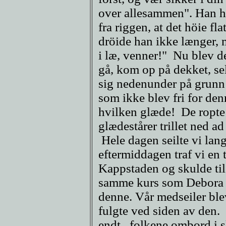
over allesammen". Han hol
fra riggen, at det höie fl
dröide han ikke længer, m
i læ, venner!" Nu blev d
gå, kom op på dekket, se
sig nedenunder på grunn
som ikke blev fri for de
hvilken glæde! De ropte
glædestårer trillet ned 
Hele dagen seilte vi lan
eftermiddagen traf vi en 
Kappstaden og skulde til
samme kurs som Debora o
denne. Vår medseiler ble
fulgte ved siden av den. 
endt. folkene ombord i 