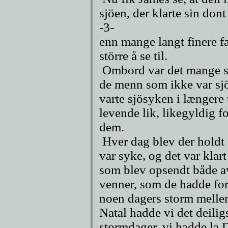
sjöen, der klarte sin dont
-3-
enn mange langt finere fa
större å se til.
Ombord var det mange s
de menn som ikke var s
varte sjösyken i længere 
levende lik, likegyldig fo
dem.
Hver dag blev der holdt
var syke, og det var klart
som blev opsendt både av
venner, som de hadde for
noen dagers storm melle
Natal hadde vi det deilig
stormdager, vi hadde la 