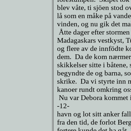
blev våte, ti sjöen stod 
lå som en måke på vandet
vinden, og nu gik det ma
Åtte dager efter stormen 
Madagaskars vestkyst, Tul
og flere av de innfödte 
dem. Da de kom nærmere,
skikkelser sitte i båtene,
begyndte de og barna, so
skrike. Da vi styrte inn 
kanoer rundt omkring os
Nu var Debora kommet in
-12-
havn og lot sitt anker fal
fra den tid, de forlot Ber
fortere kunde det ha gåt,