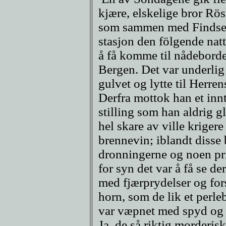
kjære, elskelige bror Rös
som sammen med Findsen
stasjon den fölgende natt
å få komme til nådebordet
Bergen. Det var underlig 
gulvet og lytte til Herre
Derfra mottok han et inn
stilling som han aldrig 
hel skare av ville krigere
brennevin; iblandt disse 
dronningerne og noen pri
for syn det var å få se de
med fjærprydelser og for
horn, som de lik et perl
var væpnet med spyd og f
Ja, de så riktig morderisk