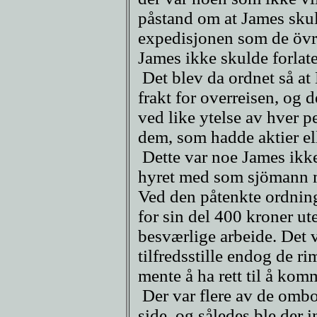
påstand om at James skul
expedisjonen som de övrig
James ikke skulde forlat
Det blev da ordnet så at
frakt for overreisen, og
ved like ytelse av hver p
dem, som hadde aktier ell
Dette var noe James ikk
hyret med som sjömann me
Ved den påtenkte ordning
for sin del 400 kroner ute
besværlige arbeide. Det 
tilfredsstille endog de ri
mente å ha rett til å kom
Der var flere av de omb
side, og således ble der 