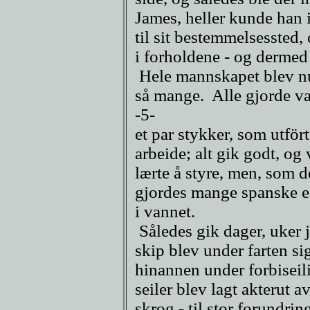
James, heller kunde han 
til sit bestemmelsessted, 
i forholdene - og dermed 
Hele mannskapet blev nu 
så mange. Alle gjorde v
-5-
et par stykker, som utfört
arbeide; alt gik godt, og
lærte å styre, men, som d
gjordes mange spanske ess
i vannet.
Således gik dager, uker 
skip blev under farten si
hinannen under forbiseil
seiler blev lagt akterut 
skrog - til stor forundri