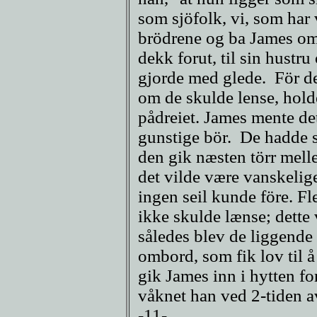
som sjöfolk, vi, som har 
brödrene og ba James om 
dekk forut, til sin hustru
gjorde med glede. För de
om de skulde lense, holde
pådreiet. James mente de
gunstige bör. De hadde se
den gik næsten törr mell
det vilde være vanskelige
ingen seil kunde före. Fler
ikke skulde lænse; dette
således blev de liggende 
ombord, som fik lov til å
gik James inn i hytten fo
våknet han ved 2-tiden a
-11-