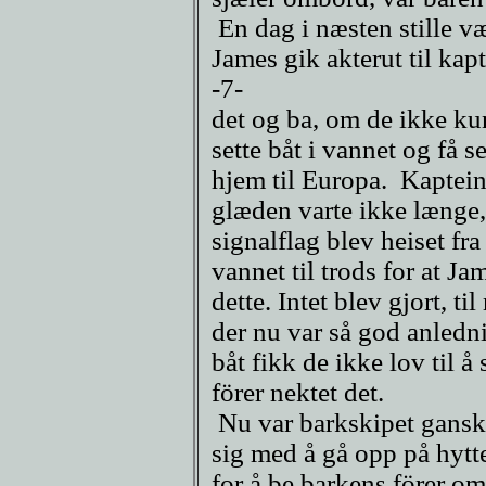
En dag i næsten stille vær
James gik akterut til kap
-7-
det og ba, om de ikke ku
sette båt i vannet og få 
hjem til Europa. Kaptei
glæden varte ikke længe,
signalflag blev heiset fr
vannet til trods for at J
dette. Intet blev gjort, t
der nu var så god anled
båt fikk de ikke lov til å
förer nektet det.
Nu var barkskipet gansk
sig med å gå opp på hyt
for å be barkens förer om