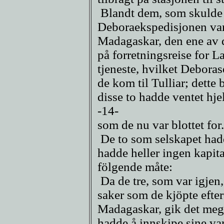
Blandt dem, som skulde
Deboraekspedisjonen var 
Madagaskar, den ene av 
på forretningsreise for 
tjeneste, hvilket Debora
de kom til Tulliar; dette 
disse to hadde ventet hje
-14-
som de nu var blottet for.
De to som selskapet hadd
hadde heller ingen kapita
fölgende måte:
Da de tre, som var igjen
saker som de kjöpte efte
Madagaskar, gik det mege
hadde å innskipe sine vare