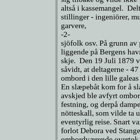
altså i kassemangel. Delt
stillinger - ingeniörer,
garvere,
-2-
sjöfolk osv. På grunn a
liggende på Bergens havn 
skje. Den 19 Juli 1879 
såvidt, at deltagerne - 4
ombord i den lille galeas 
En slæpebåt kom for å sl
avskjed ble avfyrt ombor
festning, og derpå dampe
nötteskall, som vilde ta u
eventyrlig reise. Snart v
forlot Debora ved Stange
ombordværende overtok n