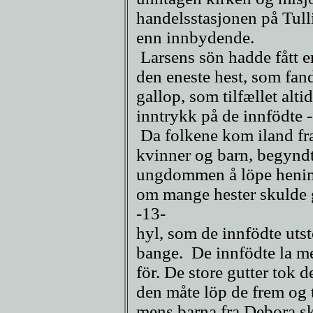
handelsstasjonen på Tulli
enn innbydende.
Larsens sön hadde fått en
den eneste hest, som fan
gallop, som tilfællet altid
inntrykk på de innfödte -
Da folkene kom iland fra
kvinner og barn, begyndt
ungdommen å löpe henimo
om mange hester skulde g
-13-
hyl, som de innfödte uts
bange. De innfödte la mer
för. De store gutter tok 
den måte löp de frem og 
mens barna fra Debora sk