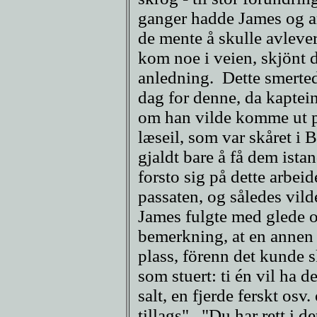
ganger hadde James og a
de mente å skulle avlever
kom noe i veien, skjönt 
anledning. Dette smerte
dag for denne, da kaptei
om han vilde komme ut på
læseil, som var skåret i
gjaldt bare å få dem ist
forsto sig på dette arbei
passaten, og således vild
James fulgte med glede 
bemerkning, at en annen
plass, förenn det kunde sk
som stuert: ti én vil ha de
salt, en fjerde ferskt osv.
tillags". "Du har rett i d