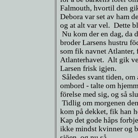
Falmouth, hvortil den gik
Debora var set av ham d
og at alt var vel. Dette b
Nu kom der en dag, da de
broder Larsens hustru födt
som fik navnet Atlanter, 
Atlanterhavet. Alt gik v
Larsen frisk igjen.
Således svant tiden, om 
ombord - talte om hjemme
förelse med sig, og så sl
Tidlig om morgenen den 
kom på dekket, fik han hö
Kap det gode håps forbjer
ikke mindst kvinner og b
sjöen, og nu så