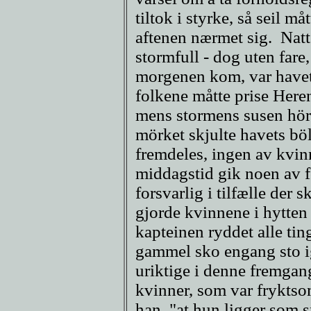
tiltok i styrke, så seil må
aftenen nærmet sig. Natt
stormfull - dog uten fare
morgenen kom, var havet
folkene måtte prise Heren
mens stormens susen hör
mörket skjulte havets bö
fremdeles, ingen av kvi
middagstid gik noen av f
forsvarlig i tilfælle der
gjorde kvinnene i hytten
kapteinen ryddet alle tin
gammel sko engang sto i
uriktige i denne fremgan
kvinner, som var fryktso
han, "at hun ligger som 