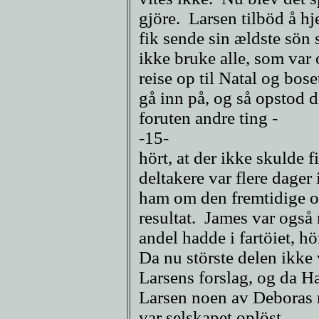
gjöre. Larsen tilböd å h
fik sende sin ældste sön 
ikke bruke alle, som var 
reise op til Natal og bose
gå inn på, og så opstod d
foruten andre ting -
-15-
hört, at der ikke skulde
deltakere var flere dager 
ham om den fremtidige or
resultat. James var også
andel hadde i fartöiet, h
Da nu störste delen ikke 
Larsens forslag, og da H
Larsen noen av Deboras m
var selskapet oplöst.