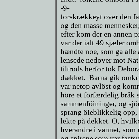
-9-
forskrækkeyt over den fa
og den masse mennesker
efter kom der en annen pr
var der ialt 49 sjæler o
hændte noe, som ga alle a
lensede nedover mot Nata
tiltrods herfor tok Debor
dækket. Barna gik omkri
var netop avlöst og komm
höre et forfærdelig bråk 
sammenföininger, og sjö
sprang öieblikkelig opp,
lekte på dekket. O, hvil
hverandre i vannet, som 
og spirene som var fastsu