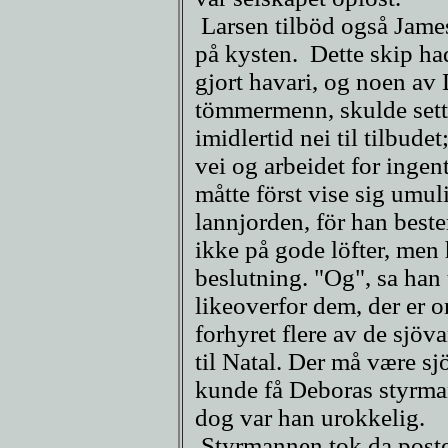
Larsen tilböd også James 
på kysten. Dette skip ha
gjort havari, og noen av
tömmermenn, skulde sette
imidlertid nei til tilbude
vei og arbeidet for ingenti
måtte först vise sig umuli
lannjorden, för han beste
ikke på gode löfter, men 
beslutning. "Og", sa han t
likeoverfor dem, der er 
forhyret flere av de sjö
til Natal. Der må være sj
kunde få Deboras styrman
dog var han urokkelig.
Styrmannen tok da posten