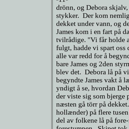
drönn, og Debora skjalv,
stykker. Der kom nemlig 
dekket under vann, og det 
James kom i en fart på dæ
tvilrådige. "Vi får holde a
fulgt, hadde vi spart oss
alle var redd for å begy
bare James og 2den styr
blev det. Debora lå på vi
begyndte James vakt å læ
yndigt å se, hvordan Debo
der viste sig som bjerge
næsten gå törr på dekket.
hollænder) på flere tusen
del av folkene lå på fore
forestumpen. Skipet tok 